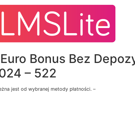
 Euro Bonus Bez Depoz
2024 – 522
żna jest od wybranej metody płatności. –