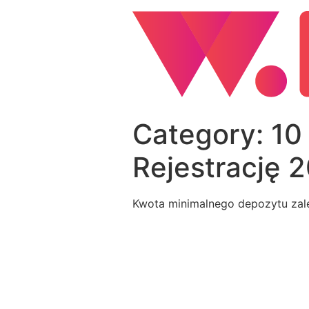
Category:
10
Rejestrację 
Kwota minimalnego depozytu zale